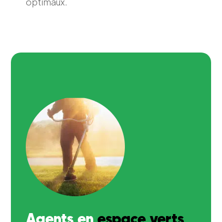
optimaux.
Agents en
espace verts