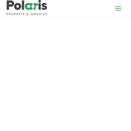
L’expertise en propreté Polaris
Découvrez la
diversité
des
métiers qui
contribuent à la
propreté
de votre